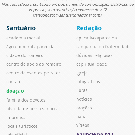
Não reproduza o conteúdo em outro meio de comunicação, eletrônico ou
impresso, sem autorização expressa do A12
(faleconosco@santuarionacional.com).
Santuário
Redação
academia marial
aplicativo aparecida
água mineral aparecida
campanha da fraternidade
cidade do romeiro
dúvidas religiosas
centro de apoio ao romeiro
espiritualidade
centro de eventos pe. vitor
igreja
contato
infográficos
doação
libras
notícias
família dos devotos
orações
história de nossa senhora
papa
imprensa
vídeos
locais turísticos
anuncie no A12
loja oficial