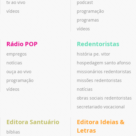
tv ao vivo
podcast
vídeos
programação
programas
vídeos
Rádio POP
Redentoristas
empregos
história pe. vitor
notícias
hospedagem santo afonso
ouça ao vivo
missionários redentoristas
programação
missões redentoristas
vídeos
notícias
obras sociais redentoristas
secretariado vocacional
Editora Santuário
Editora Ideias &
Letras
bíblias