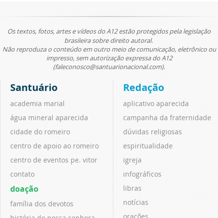
Os textos, fotos, artes e vídeos do A12 estão protegidos pela legislação
brasileira sobre direito autoral.
Não reproduza o conteúdo em outro meio de comunicação, eletrônico ou
impresso, sem autorização expressa do A12
(faleconosco@santuarionacional.com).
Santuário
Redação
academia marial
aplicativo aparecida
água mineral aparecida
campanha da fraternidade
cidade do romeiro
dúvidas religiosas
centro de apoio ao romeiro
espiritualidade
centro de eventos pe. vitor
igreja
contato
infográficos
doação
libras
notícias
família dos devotos
orações
história de nossa senhora