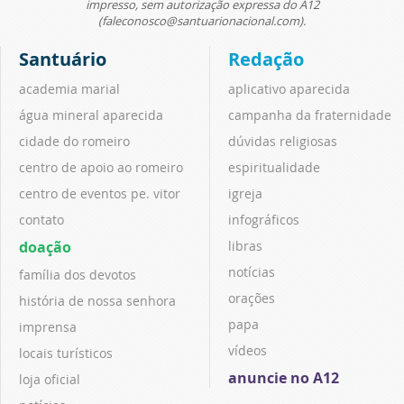
impresso, sem autorização expressa do A12
(faleconosco@santuarionacional.com).
Santuário
Redação
academia marial
aplicativo aparecida
água mineral aparecida
campanha da fraternidade
cidade do romeiro
dúvidas religiosas
centro de apoio ao romeiro
espiritualidade
centro de eventos pe. vitor
igreja
contato
infográficos
doação
libras
notícias
família dos devotos
orações
história de nossa senhora
papa
imprensa
vídeos
locais turísticos
anuncie no A12
loja oficial