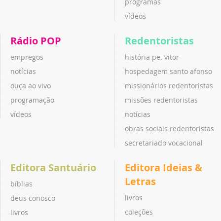
programas
vídeos
Rádio POP
Redentoristas
empregos
história pe. vitor
notícias
hospedagem santo afonso
ouça ao vivo
missionários redentoristas
programação
missões redentoristas
vídeos
notícias
obras sociais redentoristas
secretariado vocacional
Editora Santuário
Editora Ideias &
Letras
bíblias
livros
deus conosco
coleções
livros