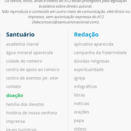
Os textos, fotos, artes e vídeos do A12 estão protegidos pela legislação
brasileira sobre direito autoral.
Não reproduza o conteúdo em outro meio de comunicação, eletrônico ou
impresso, sem autorização expressa do A12
(faleconosco@santuarionacional.com).
Santuário
Redação
academia marial
aplicativo aparecida
água mineral aparecida
campanha da fraternidade
cidade do romeiro
dúvidas religiosas
centro de apoio ao romeiro
espiritualidade
centro de eventos pe. vitor
igreja
contato
infográficos
doação
libras
notícias
família dos devotos
orações
história de nossa senhora
papa
imprensa
vídeos
locais turísticos