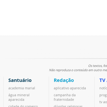
Os textos, fo
Não reproduza o conteúdo em outro meio
Santuário
Redação
TV
academia marial
aplicativo aparecida
notí
água mineral
campanha da
prog
aparecida
fraternidade
tv ao
cidade do romeiro
dúvidas religiosas