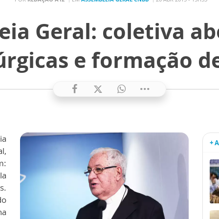
ia Geral: coletiva a
úrgicas e formação d
ia
+ 
l,
m:
la
s.
do
na