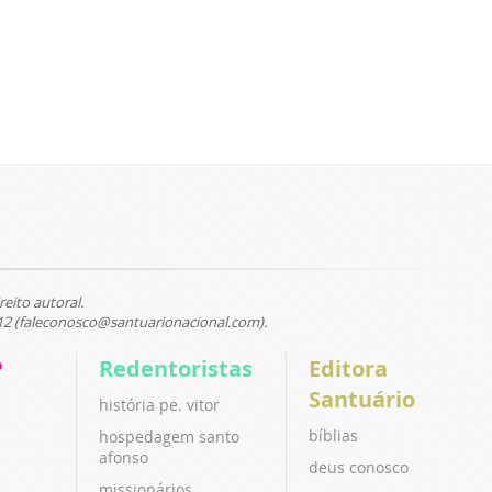
reito autoral.
12 (faleconosco@santuarionacional.com).
P
Redentoristas
Editora
Santuário
história pe. vitor
bíblias
hospedagem santo
afonso
deus conosco
missionários