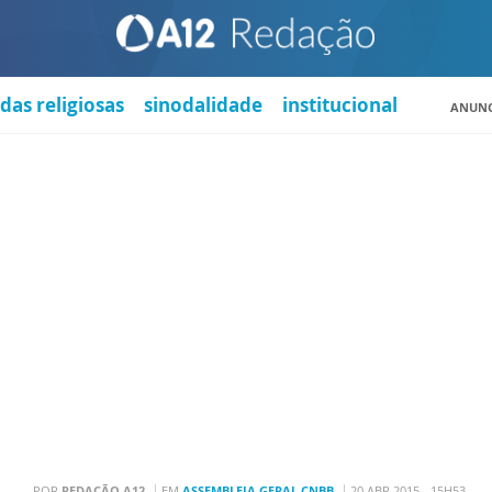
das religiosas
sinodalidade
institucional
ANUNC
POR
REDAÇÃO A12
EM
ASSEMBLEIA GERAL CNBB
20 ABR 2015 - 15H53