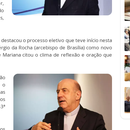
r,
do
s,
estacou o processo eletivo que teve início nesta
rgio da Rocha (arcebispo de Brasília) como novo
 Mariana citou o clima de reflexão e oração que
ão
e o
as
os
3ª
os