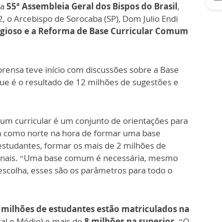
na
55ª Assembleia Geral dos Bispos do Brasil
,
, o Arcebispo de Sorocaba (SP), Dom Julio Endi
igioso e a Reforma de Base Curricular Comum
rensa teve início com discussões sobre a Base
e é o resultado de 12 milhões de sugestões e
um curricular é um conjunto de orientações para
em como norte na hora de formar uma base
 estudantes, formar os mais de 2 milhões de
cionais. “Uma base comum é necessária, mesmo
escolha, esses são os parâmetros para todo o
 milhões de estudantes estão matriculados na
al e Médio) e mais de
8 milhões na superior
. “O