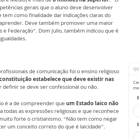
etências gerais que o aluno deve desenvolver
 tem como finalidade dar indicações claras do
 a aprender. Deve também promover uma maior
os e Federação”. Dom Julio, também indicou que é
igualdades.
QU
fissionais de comunicação foi o ensino religioso
constituição estabelece que deve existir nas
Cad
 definir se deve ser confessional ou não.
me
tão é a de compreender que
um Estado laico não
a todas as expressões religiosas e que reconhece
á muito forte o cristianismo. “Não tem como negar
S
ter um conceito correto do que é laicidade”.