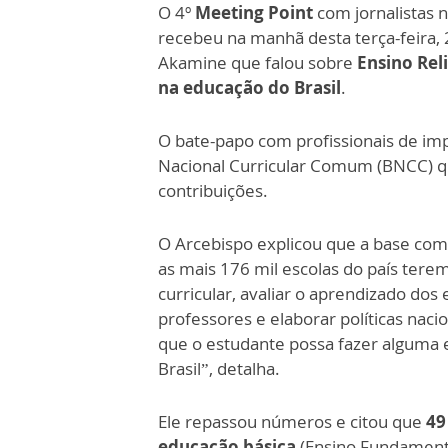
O 4º
Meeting Point
com jornalistas 
recebeu na manhã desta terça-feira, 2
Akamine que falou sobre
Ensino Rel
na educação do Brasil
.
O bate-papo com profissionais de imp
Nacional Curricular Comum (BNCC) qu
contribuições.
O Arcebispo explicou que a base com
as mais 176 mil escolas do país ter
curricular, avaliar o aprendizado dos
professores e elaborar políticas na
que o estudante possa fazer alguma 
Brasil”, detalha.
Ele repassou números e citou que
49
educação básica
(Ensino Fundament