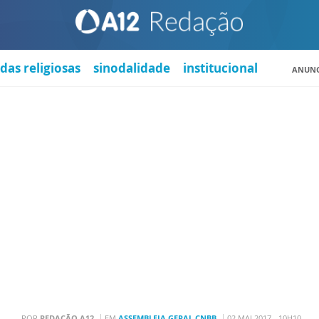
das religiosas
sinodalidade
institucional
ANUNC
POR
REDAÇÃO A12
EM
ASSEMBLEIA GERAL CNBB
02 MAI 2017 - 10H10