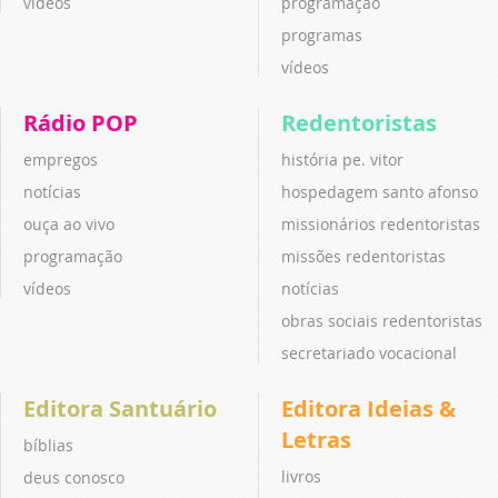
vídeos
programação
programas
vídeos
Rádio POP
Redentoristas
empregos
história pe. vitor
notícias
hospedagem santo afonso
ouça ao vivo
missionários redentoristas
programação
missões redentoristas
vídeos
notícias
obras sociais redentoristas
secretariado vocacional
Editora Santuário
Editora Ideias &
Letras
bíblias
livros
deus conosco