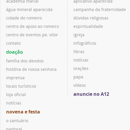
academia marial
aplicativo aparecida
água mineral aparecida
campanha da fraternidade
cidade do romeiro
dúvidas religiosas
centro de apoio ao romeiro
espiritualidade
centro de eventos pe. vitor
igreja
contato
infográficos
doação
libras
notícias
família dos devotos
orações
história de nossa senhora
papa
imprensa
vídeos
locais turísticos
anuncie no A12
loja oficial
notícias
novena e festa
o santuário
pastoral