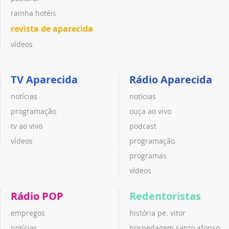
rainha hotéis
revista de aparecida
vídeos
TV Aparecida
Rádio Aparecida
notícias
notícias
programação
ouça ao vivo
tv ao vivo
podcast
vídeos
programação
programas
vídeos
Rádio POP
Redentoristas
empregos
história pe. vitor
notícias
hospedagem santo afonso