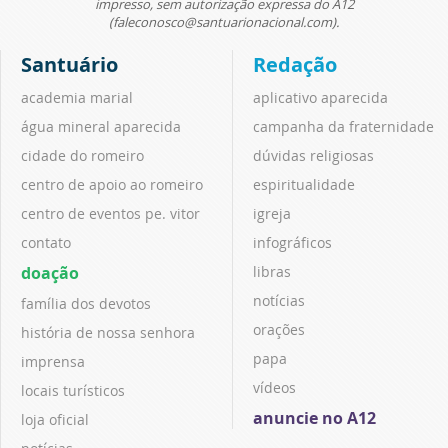
impresso, sem autorização expressa do A12
(faleconosco@santuarionacional.com).
Santuário
Redação
academia marial
aplicativo aparecida
água mineral aparecida
campanha da fraternidade
cidade do romeiro
dúvidas religiosas
centro de apoio ao romeiro
espiritualidade
centro de eventos pe. vitor
igreja
contato
infográficos
doação
libras
notícias
família dos devotos
orações
história de nossa senhora
papa
imprensa
vídeos
locais turísticos
anuncie no A12
loja oficial