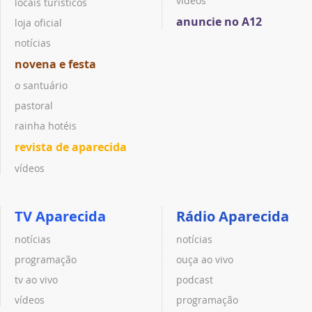
vídeos
locais turísticos
anuncie no A12
loja oficial
notícias
novena e festa
o santuário
pastoral
rainha hotéis
revista de aparecida
vídeos
TV Aparecida
Rádio Aparecida
notícias
notícias
programação
ouça ao vivo
tv ao vivo
podcast
vídeos
programação