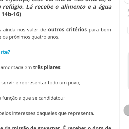
u refúgio. Lá recebe o alimento e a água
, 14b-16)
s ainda nos valer de
outros critérios
para bem
elos próximos quatro anos.
orte?
undamentada em
três pilares
:
 servir e representar todo um povo;
 função a que se candidatou;
pelos interesses daqueles que representa.
ce da missão de governar. É receber o dom de