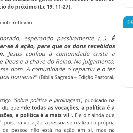
cio do próximo (Lc 19, 11-27).
uinte reflexão:
SI
parado, esperando passivamente (...).
É
çar-se à ação, para que os dons recebidos
am.
Jesus confiou à comunidade cristã a
e Deus e a chave do Reino. No julgamento,
esse dom. A comunidade o repartiu e o fez
 dos homens?”
(Bíblia Sagrada – Edição Pastoral.
rtigo
'Sobre política e jardinagem'
, publicado na
, diz que
“de todas as vocações, a política é a
ssões, a política é a mais vil”
. Ele diz ainda que
"
, pois, na vocação, a pessoa se realiza na própria
ção da pessoa não está na ação em si, mas na