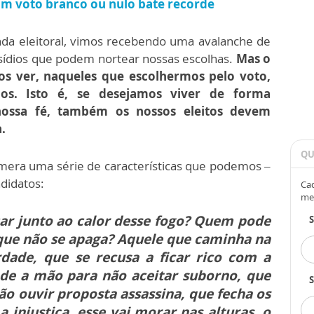
am voto branco ou nulo bate recorde
nda eleitoral, vimos recebendo uma avalanche de
sídios que podem nortear nossas escolhas.
Mas o
s ver, naqueles que escolhermos pelo voto,
ãos. Isto é, se desejamos viver de forma
ossa fé, também os nossos eleitos devem
.
QU
era uma série de características que podemos –
didatos:
Cad
me
ar junto ao calor desse fogo? Quem pode
que não se apaga? Aquele que caminha na
erdade, que se recusa a ficar rico com a
de a mão para não aceitar suborno, que
S
ão ouvir proposta assassina, que fecha os
a injustiça, esse vai morar nas alturas, o