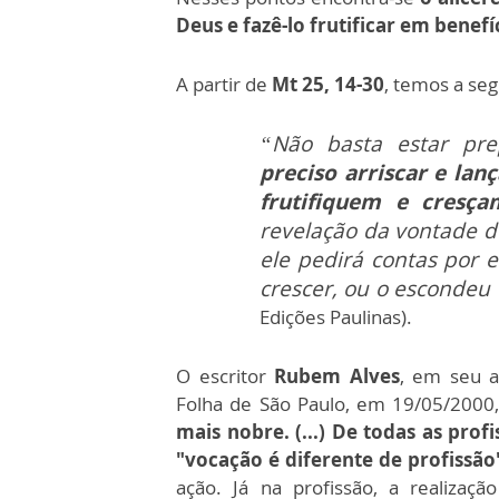
Deus e fazê-lo frutificar em benefí
A partir de
Mt 25, 14-30
, temos a seg
“Não basta estar pre
preciso arriscar e lan
frutifiquem e cresç
revelação da vontade d
ele pedirá contas por 
crescer, ou o escondeu
Edições Paulinas).
O escritor
Rubem Alves
, em seu a
Folha de São Paulo, em 19/05/2000
mais nobre. (...) De todas as profi
"vocação é diferente de profissão
ação. Já na profissão, a realiza