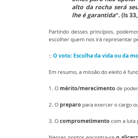
alto da rocha será se
lhe é garantida”.
(Is 33
Partindo desses princípios, podemo
escolher quem nos irá representar p
::
O voto: Escolha da vida ou da m
Em resumo, a missão do eleito é f
1. O
mérito/merecimento
de poder
2. O
preparo
para exercer o cargo ou
3. O
comprometimento
com a luta 
Nesses pontos encontra-se
o alicer