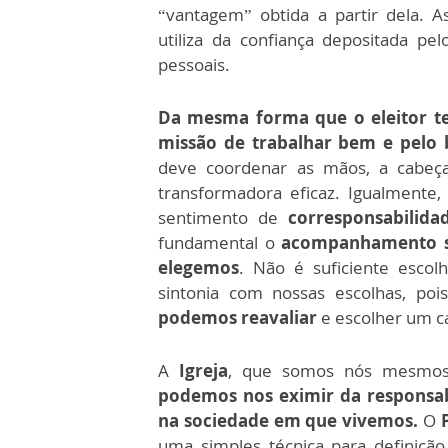
“vantagem” obtida a partir dela. A
utiliza da confiança depositada pel
pessoais.
Da mesma forma que o eleitor te
missão de trabalhar bem e pelo
deve coordenar as mãos, a cabeç
transformadora eficaz. Igualmente,
sentimento de
corresponsabilida
fundamental o
acompanhamento si
elegemos
. Não é suficiente escol
sintonia com nossas escolhas, poi
podemos reavaliar
e escolher um c
A
Igreja
, que somos nós mesmos, 
podemos nos eximir da responsabi
na sociedade em que vivemos.
O
uma simples técnica para definiçã