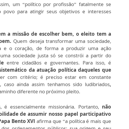
ssim, um “político por profissão” fatalmente se
o povo para atingir seus objetivos e interesses
m a missão de escolher bem, o eleito tem a
 bem.
Quem deseja transformar uma sociedade,
a e o coração, de forma a produzir uma ação
 uma sociedade justa só se constrói a partir do
de
entre cidadãos e governantes. Para isso, é
stemático da atuação política daqueles que
her com critério; é preciso estar em constante
s, caso ainda assim tenhamos sido ludibriados
,
aminho diferente no próximo pleito.
é essencialmente missionária. Portanto,
não
lidade de assumir nosso papel participativo
Papa Bento XVI
afirma que “a política é mais que
o dos ordenamentos públicos; sua origem e seu