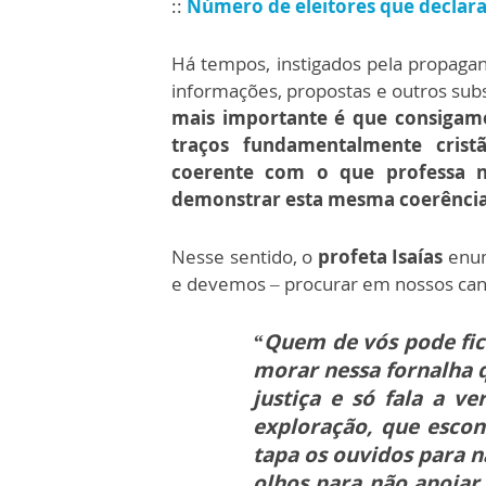
::
Número de eleitores que declar
Há tempos, instigados pela propaga
informações, propostas e outros sub
mais importante é que consigamo
traços fundamentalmente crist
coerente com o que professa n
demonstrar esta mesma coerência
Nesse sentido, o
profeta Isaías
enum
e devemos – procurar em nossos can
“Quem de vós pode fic
morar nessa fornalha 
justiça e só fala a v
exploração, que escon
tapa os ouvidos para n
olhos para não apoiar 