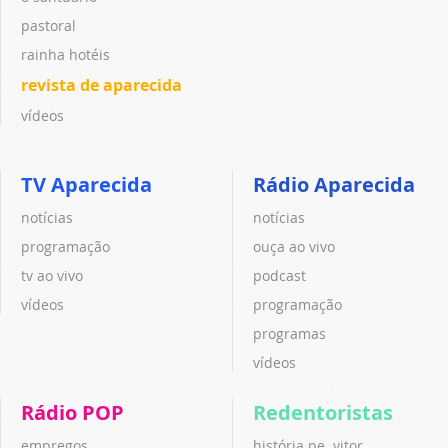
pastoral
rainha hotéis
revista de aparecida
vídeos
TV Aparecida
Rádio Aparecida
notícias
notícias
programação
ouça ao vivo
tv ao vivo
podcast
vídeos
programação
programas
vídeos
Rádio POP
Redentoristas
empregos
história pe. vitor