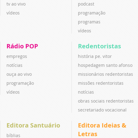
tv ao vivo
podcast
vídeos
programação
programas
vídeos
Rádio POP
Redentoristas
empregos
história pe. vitor
notícias
hospedagem santo afonso
ouça ao vivo
missionários redentoristas
programação
missões redentoristas
vídeos
notícias
obras sociais redentoristas
secretariado vocacional
Editora Santuário
Editora Ideias &
Letras
bíblias