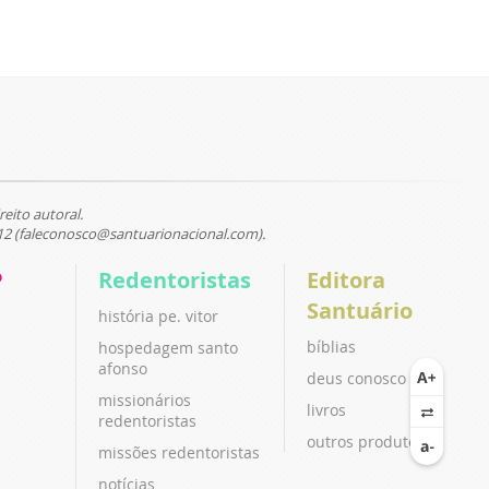
reito autoral.
12 (faleconosco@santuarionacional.com).
P
Redentoristas
Editora
Santuário
história pe. vitor
bíblias
hospedagem santo
afonso
deus conosco
missionários
livros
redentoristas
outros produtos
missões redentoristas
notícias