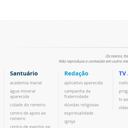
Os textos, fo
Não reproduza o conteúdo em outro meio
Santuário
Redação
TV
academia marial
aplicativo aparecida
notí
água mineral
campanha da
prog
aparecida
fraternidade
tv ao
cidade do romeiro
dúvidas religiosas
víde
centro de apoio ao
espiritualidade
romeiro
igreja
centro de eventos pe.