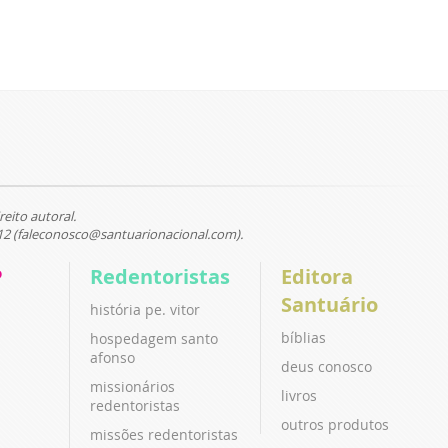
reito autoral.
12 (faleconosco@santuarionacional.com).
P
Redentoristas
Editora
Santuário
história pe. vitor
bíblias
hospedagem santo
afonso
deus conosco
missionários
livros
redentoristas
outros produtos
missões redentoristas