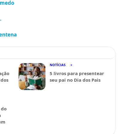
o medo
.
rentena
NOTÍCIAS
ação
5 livros para presentear
idos
seu pai no Dia dos Pais
 do
a
 em