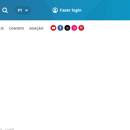
Fazer login
PT
IE
CONTATO
DOAÇÃO
0 - 11H05