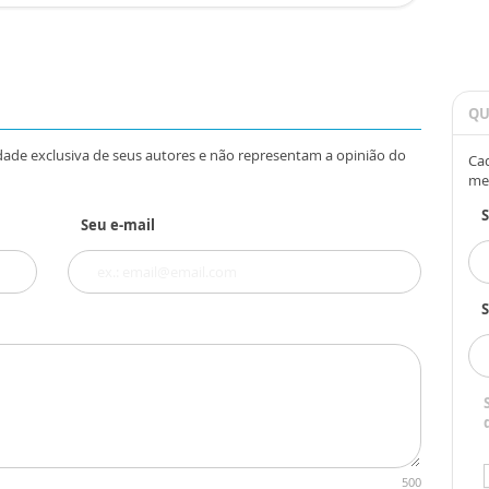
QU
dade exclusiva de seus autores e não representam a opinião do
Cad
me
Seu e-mail
S
500