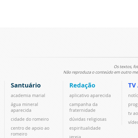
Os textos, fo
Não reproduza o conteúdo em outro meio
Santuário
Redação
TV
academia marial
aplicativo aparecida
notí
água mineral
campanha da
prog
aparecida
fraternidade
tv ao
cidade do romeiro
dúvidas religiosas
víde
centro de apoio ao
espiritualidade
romeiro
igreja