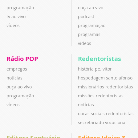
programação
ouça ao vivo
tv ao vivo
podcast
vídeos
programação
programas
vídeos
Rádio POP
Redentoristas
empregos
história pe. vitor
notícias
hospedagem santo afonso
ouça ao vivo
missionários redentoristas
programação
missões redentoristas
vídeos
notícias
obras sociais redentoristas
secretariado vocacional
Editora Santuário
Editora Ideias &