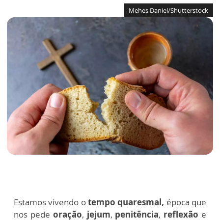
Mehes Daniel/Shutterstock
Estamos vivendo o
tempo quaresmal,
época que
nos pede
oração
,
jejum
,
penitência
,
reflexão
e