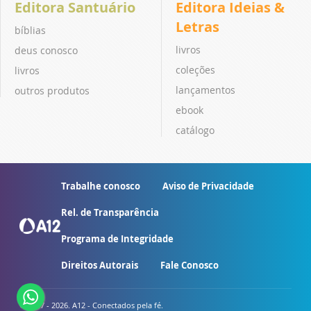
Editora Santuário
Editora Ideias &
Letras
bíblias
livros
deus conosco
coleções
livros
lançamentos
outros produtos
ebook
catálogo
Trabalhe conosco
Aviso de Privacidade
Rel. de Transparência
Programa de Integridade
Direitos Autorais
Fale Conosco
© 2007 - 2026. A12 - Conectados pela fé.