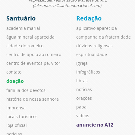
(faleconosco@santuarionacional.com).
Santuário
Redação
academia marial
aplicativo aparecida
água mineral aparecida
campanha da fraternidade
cidade do romeiro
dúvidas religiosas
centro de apoio ao romeiro
espiritualidade
centro de eventos pe. vitor
igreja
contato
infográficos
doação
libras
notícias
família dos devotos
orações
história de nossa senhora
papa
imprensa
vídeos
locais turísticos
anuncie no A12
loja oficial
notícias