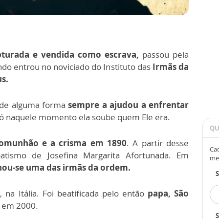
pturada e vendida como escrava,
passou pela
do entrou no noviciado do Instituto das
Irmãs da
s.
 de alguma forma
sempre a ajudou a enfrentar
só naquele momento ela soube quem Ele era.
QU
comunhão e a crisma em 1890
. A partir desse
Cad
ismo de Josefina Margarita Afortunada. Em
me
nou-se uma das irmãs da ordem.
na Itália. Foi beatificada pelo então
papa, São
a em 2000.
S