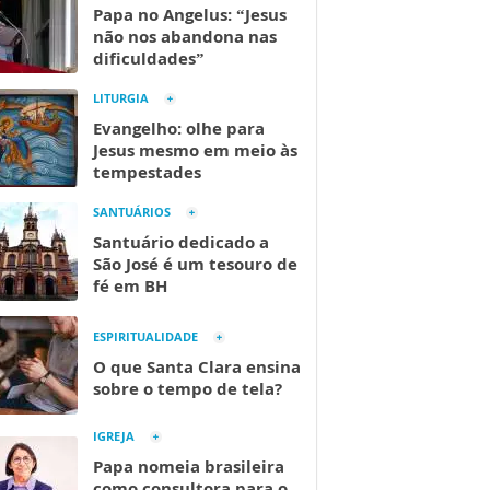
Papa no Angelus: “Jesus
não nos abandona nas
dificuldades”
LITURGIA
Evangelho: olhe para
Jesus mesmo em meio às
tempestades
SANTUÁRIOS
Santuário dedicado a
São José é um tesouro de
fé em BH
ESPIRITUALIDADE
O que Santa Clara ensina
sobre o tempo de tela?
IGREJA
Papa nomeia brasileira
como consultora para o