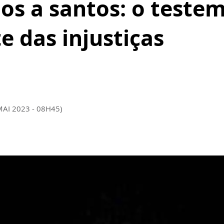
os a santos: o teste
e das injustiças
MAI 2023 - 08H45)