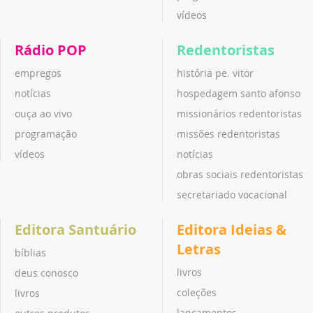
vídeos
Rádio POP
Redentoristas
empregos
história pe. vitor
notícias
hospedagem santo afonso
ouça ao vivo
missionários redentoristas
programação
missões redentoristas
vídeos
notícias
obras sociais redentoristas
secretariado vocacional
Editora Santuário
Editora Ideias &
Letras
bíblias
livros
deus conosco
coleções
livros
lançamentos