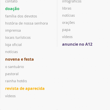
contato
infográficos
doação
libras
notícias
família dos devotos
orações
história de nossa senhora
papa
imprensa
vídeos
locais turísticos
anuncie no A12
loja oficial
notícias
novena e festa
o santuário
pastoral
rainha hotéis
revista de aparecida
vídeos