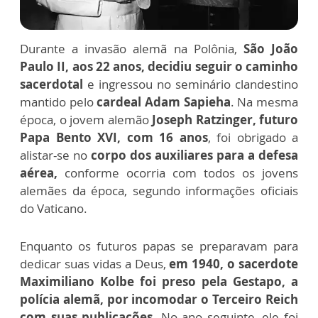
Durante a invasão alemã na Polônia,
São João
Paulo II, aos 22 anos, decidiu seguir o caminho
sacerdotal
e ingressou no seminário clandestino
mantido pelo
cardeal Adam Sapieha
. Na mesma
época, o jovem alemão
Joseph Ratzinger, futuro
Papa Bento XVI, com 16 anos
, foi obrigado a
alistar-se no
corpo dos auxiliares para a defesa
aérea,
conforme ocorria com todos os jovens
alemães da época, segundo informações oficiais
do Vaticano.
Enquanto os futuros papas se preparavam para
dedicar suas vidas a Deus,
em 1940, o sacerdote
Maximiliano Kolbe foi preso pela Gestapo, a
polícia alemã, por incomodar o Terceiro Reich
com suas publicações.
No ano seguinte, ele foi