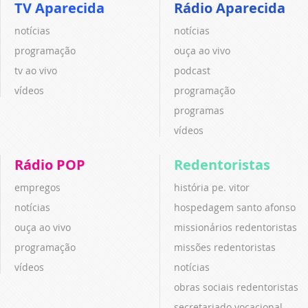
TV Aparecida
Rádio Aparecida
notícias
notícias
programação
ouça ao vivo
tv ao vivo
podcast
vídeos
programação
programas
vídeos
Rádio POP
Redentoristas
empregos
história pe. vitor
notícias
hospedagem santo afonso
ouça ao vivo
missionários redentoristas
programação
missões redentoristas
vídeos
notícias
obras sociais redentoristas
secretariado vocacional