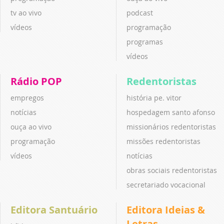
tv ao vivo
podcast
vídeos
programação
programas
vídeos
Rádio POP
Redentoristas
empregos
história pe. vitor
notícias
hospedagem santo afonso
ouça ao vivo
missionários redentoristas
programação
missões redentoristas
vídeos
notícias
obras sociais redentoristas
secretariado vocacional
Editora Santuário
Editora Ideias &
Letras