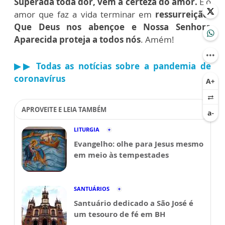
Superada toda dor, vem a certeza do amor.
É o
amor que faz a vida terminar em
ressurreição
.
Que Deus nos abençoe e Nossa Senhora
Aparecida proteja a todos nós
. Amém!
▶▶ Todas as notícias sobre a pandemia de
coronavírus
APROVEITE E LEIA TAMBÉM
LITURGIA
Evangelho: olhe para Jesus mesmo
em meio às tempestades
SANTUÁRIOS
Santuário dedicado a São José é
um tesouro de fé em BH