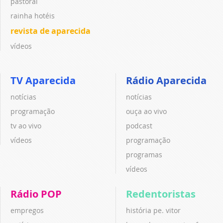
pastoral
rainha hotéis
revista de aparecida
vídeos
TV Aparecida
Rádio Aparecida
notícias
notícias
programação
ouça ao vivo
tv ao vivo
podcast
vídeos
programação
programas
vídeos
Rádio POP
Redentoristas
empregos
história pe. vitor