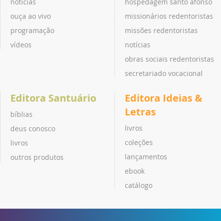
notícias
hospedagem santo afonso
ouça ao vivo
missionários redentoristas
programação
missões redentoristas
vídeos
notícias
obras sociais redentoristas
secretariado vocacional
Editora Santuário
Editora Ideias &
Letras
bíblias
livros
deus conosco
coleções
livros
lançamentos
outros produtos
ebook
catálogo