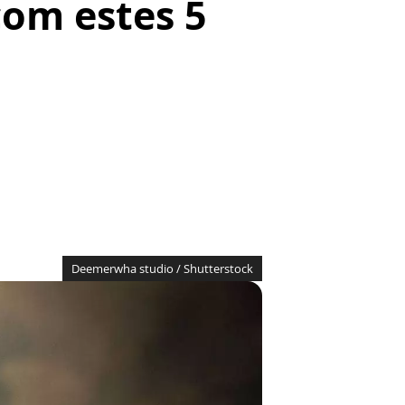
com estes 5
Deemerwha studio / Shutterstock