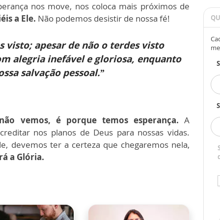
erança nos move, nos coloca mais próximos de
éis a Ele.
Não podemos desistir de nossa fé!
QU
Cad
 visto; apesar de não o terdes visto
me
om alegria inefável e gloriosa, enquanto
ossa salvação pessoal.”
S
não vemos, é porque temos esperança.
A
creditar nos planos de Deus para nossas vidas.
de, devemos ter a certeza que chegaremos nela,
á a Glória.