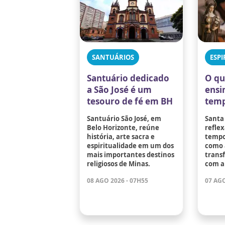
SANTUÁRIOS
ESPI
Santuário dedicado
O qu
a São José é um
ensi
tesouro de fé em BH
temp
Santuário São José, em
Santa
Belo Horizonte, reúne
reflex
história, arte sacra e
tempo
espiritualidade em um dos
como 
mais importantes destinos
trans
religiosos de Minas.
com a
08 AGO 2026 - 07H55
07 AGO