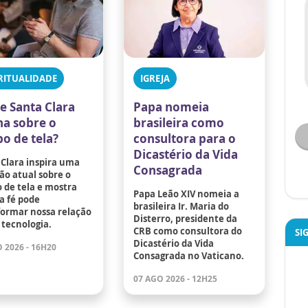
RITUALIDADE
IGREJA
e Santa Clara
Papa nomeia
na sobre o
brasileira como
o de tela?
consultora para o
Dicastério da Vida
 Clara inspira uma
Consagrada
ão atual sobre o
 de tela e mostra
Papa Leão XIV nomeia a
a fé pode
brasileira Ir. Maria do
formar nossa relação
Disterro, presidente da
 tecnologia.
CRB como consultora do
SI
Dicastério da Vida
 2026 - 16H20
Consagrada no Vaticano.
07 AGO 2026 - 12H25