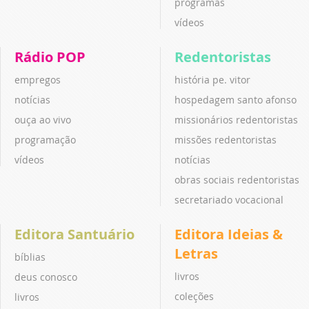
programas
vídeos
Rádio POP
Redentoristas
empregos
história pe. vitor
notícias
hospedagem santo afonso
ouça ao vivo
missionários redentoristas
programação
missões redentoristas
vídeos
notícias
obras sociais redentoristas
secretariado vocacional
Editora Santuário
Editora Ideias &
Letras
bíblias
livros
deus conosco
coleções
livros