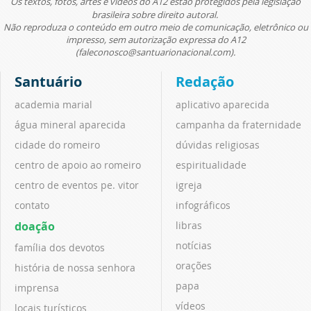
Os textos, fotos, artes e vídeos do A12 estão protegidos pela legislação
brasileira sobre direito autoral.
Não reproduza o conteúdo em outro meio de comunicação, eletrônico ou
impresso, sem autorização expressa do A12
(faleconosco@santuarionacional.com).
Santuário
Redação
academia marial
aplicativo aparecida
água mineral aparecida
campanha da fraternidade
cidade do romeiro
dúvidas religiosas
centro de apoio ao romeiro
espiritualidade
centro de eventos pe. vitor
igreja
contato
infográficos
doação
libras
notícias
família dos devotos
orações
história de nossa senhora
papa
imprensa
vídeos
locais turísticos