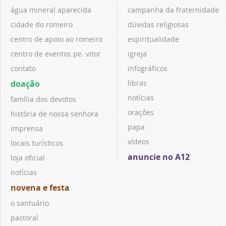
água mineral aparecida
campanha da fraternidade
cidade do romeiro
dúvidas religiosas
centro de apoio ao romeiro
espiritualidade
centro de eventos pe. vitor
igreja
contato
infográficos
doação
libras
notícias
família dos devotos
orações
história de nossa senhora
papa
imprensa
vídeos
locais turísticos
anuncie no A12
loja oficial
notícias
novena e festa
o santuário
pastoral