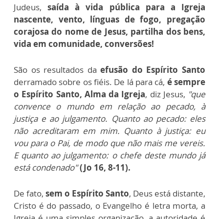
Judeus,
saída à vida pública para a Igreja
nascente, vento, línguas de fogo, pregação
corajosa do nome de Jesus, partilha dos bens,
vida em comunidade, conversões!
São os resultados da
efusão do Espírito Santo
derramado sobre os fiéis. De lá para cá,
é sempre
o Espírito Santo, Alma da Igreja
, diz Jesus,
"que
convence o mundo em relação ao pecado, à
justiça e ao julgamento. Quanto ao pecado: eles
não acreditaram em mim. Quanto à justiça: eu
vou para o Pai, de modo que não mais me vereis.
E quanto ao julgamento: o chefe deste mundo já
está condenado"
(Jo 16, 8-11).
De fato,
sem o Espírito Santo
, Deus está distante,
Cristo é do passado, o Evangelho é letra morta, a
Igreja é uma simples organização, a autoridade é