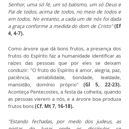
Senhor, uma só fé, um só batismo, um só Deus e
Pai de todos, acima de todos, no meio de todos e
em todos. No entanto, a cada um de nós foi dada
a graça conforme a medida do dom de Cristo"
(Ef
4, 4-7).
Como árvore que dá bons frutos, a presença dos
frutos do Espírito faz a humanidade identificar as
raízes das pessoas que por eles se deixam
conduzir: "O fruto do Espírito é amor, alegria, paz,
paciência, amabilidade, bondade, lealdade,
mansidão, domínio próprio"
(Gl 5, 22-23).
Aconteça Pentecostes, a festa da colheita, quando
as pessoas vierem a nós, e a árvore boa produza
frutos bons
(Cf. Mt 7, 16-18).
"Estando fechadas, por medo dos judeus, as
portas do lugar onde os discípulos se