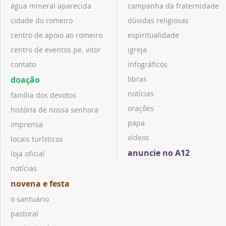
água mineral aparecida
campanha da fraternidade
cidade do romeiro
dúvidas religiosas
centro de apoio ao romeiro
espiritualidade
centro de eventos pe. vitor
igreja
contato
infográficos
doação
libras
notícias
família dos devotos
orações
história de nossa senhora
papa
imprensa
vídeos
locais turísticos
anuncie no A12
loja oficial
notícias
novena e festa
o santuário
pastoral