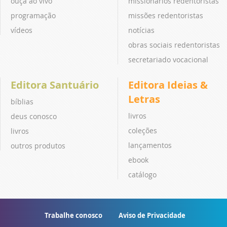
ouça ao vivo
missionários redentoristas
programação
missões redentoristas
vídeos
notícias
obras sociais redentoristas
secretariado vocacional
Editora Santuário
Editora Ideias &
Letras
bíblias
livros
deus conosco
coleções
livros
lançamentos
outros produtos
ebook
catálogo
Trabalhe conosco
Aviso de Privacidade