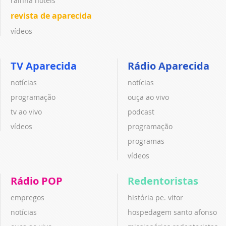
rainha hotéis
revista de aparecida
vídeos
TV Aparecida
Rádio Aparecida
notícias
notícias
programação
ouça ao vivo
tv ao vivo
podcast
vídeos
programação
programas
vídeos
Rádio POP
Redentoristas
empregos
história pe. vitor
notícias
hospedagem santo afonso