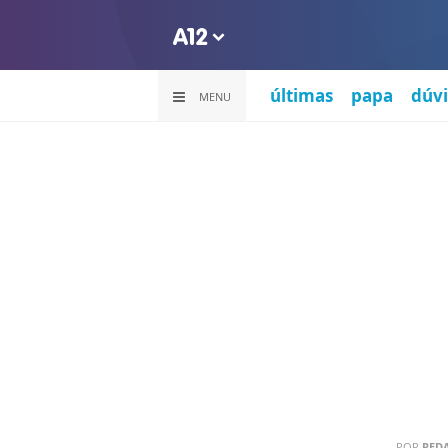
últimas
papa
dúvi
MENU
POR
RED