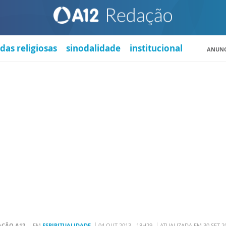
das religiosas
sinodalidade
institucional
ANUNC
AÇÃO A12
EM
ESPIRITUALIDADE
04 OUT 2013 - 18H29
ATUALIZADA EM 30 SET 2