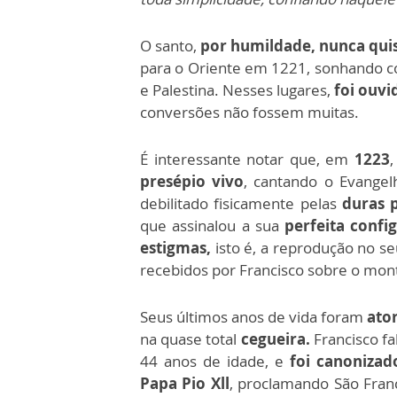
O santo,
por humildade, nunca quis
para o Oriente em 1221, sonhando 
e Palestina. Nesses lugares,
foi ouv
conversões não fossem muitas.
É interessante notar que, em
1223
presépio vivo
, cantando o Evange
debilitado fisicamente pelas
duras 
que assinalou a sua
perfeita confi
estigmas,
isto é, a reprodução no s
recebidos por Francisco sobre o mo
Seus últimos anos de vida foram
ator
na quase total
cegueira.
Francisco fa
44 anos de idade, e
foi canonizad
Papa Pio Xll
, proclamando São Franci