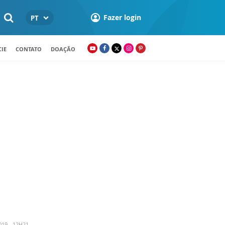
Fazer login
PT
IE
CONTATO
DOAÇÃO
019 - 12H21