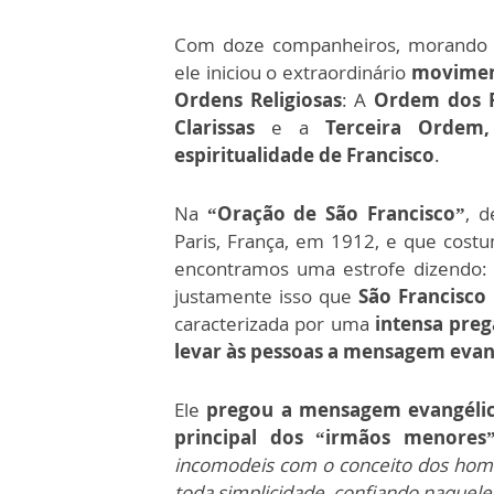
Com doze companheiros, morando
ele iniciou o extraordinário
movimen
Ordens Religiosas
: A
Ordem dos F
Clarissas
e a
Terceira Ordem,
espiritualidade de Francisco
.
Na
“Oração de São Francisco”
, 
Paris, França, em 1912, e que cost
encontramos uma estrofe dizendo
justamente isso que
São Francisco
caracterizada por uma
intensa preg
levar às pessoas a mensagem evan
Ele
pregou a mensagem evangélica 
principal dos “irmãos menores”
incomodeis com o conceito dos hom
toda simplicidade, confiando naque