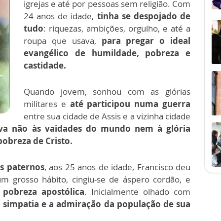
igrejas e até por pessoas sem religião. Com
24 anos de idade,
tinha se despojado de
tudo
: riquezas, ambições, orgulho, e até a
roupa que usava,
para pregar o ideal
evangélico de humildade, pobreza e
castidade.
Quando jovem, sonhou com as glórias
militares e
até participou numa guerra
entre sua cidade de Assis e a vizinha cidade
a não às vaidades do mundo nem à glória
pobreza de Cristo.
ns paternos
, aos 25 anos de idade, Francisco deu
m grosso hábito, cingiu-se de áspero cordão, e
pobreza apostólica
. Inicialmente olhado com
 simpatia e a admiração da população de sua