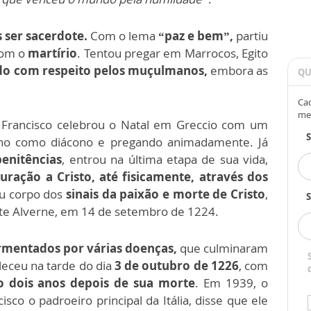
 ser sacerdote.
Com o lema
“paz e bem”,
partiu
com o
martírio
. Tentou pregar em Marrocos, Egito
ido com respeito pelos muçulmanos,
embora as
QU
Cad
me
, Francisco celebrou o Natal em Greccio com um
lho como diácono e pregando animadamente. Já
penitências
, entrou na última etapa de sua vida,
guração a Cristo, até fisicamente, através dos
eu corpo dos
sinais da paixão e morte de Cristo
,
S
nte Alverne, em 14 de setembro de 1224.
mentados por várias doenças,
que culminaram
leceu na tarde do dia
3 de outubro de 1226
, com
o dois anos depois de sua morte
. Em 1939, o
sco o padroeiro principal da Itália, disse que ele