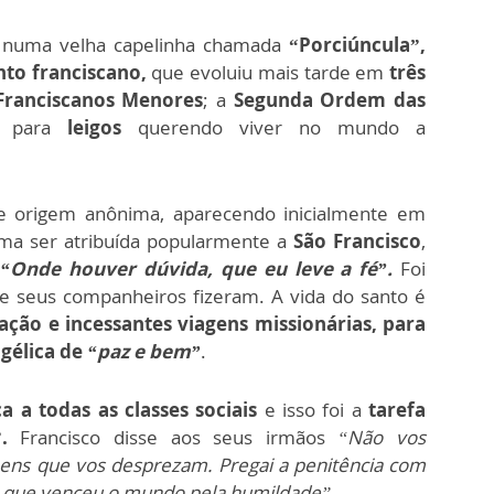
 numa velha capelinha chamada
“Porciúncula”,
to franciscano,
que evoluiu mais tarde em
três
ranciscanos Menores
; a
Segunda Ordem das
para
leigos
querendo viver no mundo a
de origem anônima, aparecendo inicialmente em
uma ser atribuída popularmente a
São Francisco
,
:
“Onde houver dúvida, que eu leve a fé”.
Foi
e seus companheiros fizeram. A vida do santo é
ação e incessantes viagens missionárias, para
gélica de
“paz e bem”
.
a todas as classes sociais
e isso foi a
tarefa
.
Francisco disse aos seus irmãos
“Não vos
ens que vos desprezam. Pregai a penitência com
le que venceu o mundo pela humildade”
.