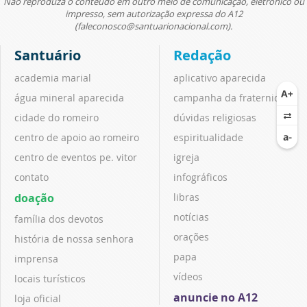
Não reproduza o conteúdo em outro meio de comunicação, eletrônico ou
impresso, sem autorização expressa do A12
(faleconosco@santuarionacional.com).
Santuário
Redação
academia marial
aplicativo aparecida
água mineral aparecida
campanha da fraternidade
cidade do romeiro
dúvidas religiosas
centro de apoio ao romeiro
espiritualidade
centro de eventos pe. vitor
igreja
contato
infográficos
doação
libras
notícias
família dos devotos
orações
história de nossa senhora
papa
imprensa
vídeos
locais turísticos
anuncie no A12
loja oficial