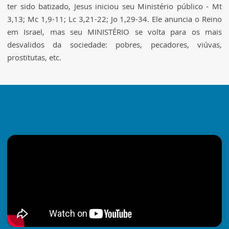
ter sido batizado, Jesus iniciou seu Ministério público - Mt
3,13; Mc 1,9-11; Lc 3,21-22; Jo 1,29-34. Ele anuncia o Reino
em Israel, mas seu MINISTÉRIO se volta para os mais
desvalidos da sociedade: pobres, pecadores, viúvas,
prostitutas, etc.