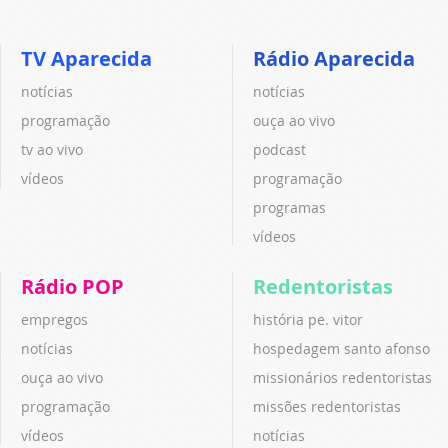
TV Aparecida
Rádio Aparecida
notícias
notícias
programação
ouça ao vivo
tv ao vivo
podcast
vídeos
programação
programas
vídeos
Rádio POP
Redentoristas
empregos
história pe. vitor
notícias
hospedagem santo afonso
ouça ao vivo
missionários redentoristas
programação
missões redentoristas
vídeos
notícias