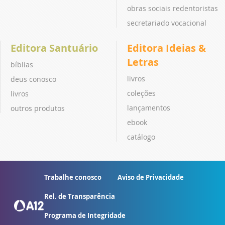
obras sociais redentoristas
secretariado vocacional
Editora Santuário
Editora Ideias &
Letras
bíblias
livros
deus conosco
coleções
livros
lançamentos
outros produtos
ebook
catálogo
Trabalhe conosco
Aviso de Privacidade
Rel. de Transparência
Programa de Integridade