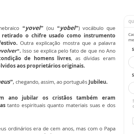
QU
“yovel”
“yobel”
 hebraico
(ou
) vocábulo que
Cad
 retirado o chifre usado como instrumento
me
estivo.
Outra explicação mostra que a palavra
volver”.
Isso se explica pelo fato de que no Ano
condição de homens livres
, as dívidas eram
vidos aos proprietários originais.
S
aeus”
,
chegando, assim, ao português
Jubileu.
 ano jubilar os cristãos também eram
as
tanto espirituais quanto materiais suas e dos
ileus ordinários era de cem anos, mas com o Papa