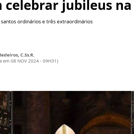
 celebrar jubileus na 
santos ordinários e três extraordinários
Medeiros, C.Ss.R.
da em 08 NOV 2024 - 09H31)