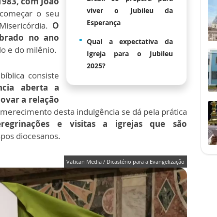
1983, com João
viver o Jubileu da
 começar o seu
Esperança
Misericórdia.
O
lebrado no ano
Qual a expectativa da
 e do milênio.
Igreja para o Jubileu
2025?
íblica consiste
cia aberta a
novar a relação
 merecimento desta indulgência se dá pela prática
egrinações e visitas a igrejas que são
spos diocesanos.
Vatican Media / Dicastério para a Evangelização