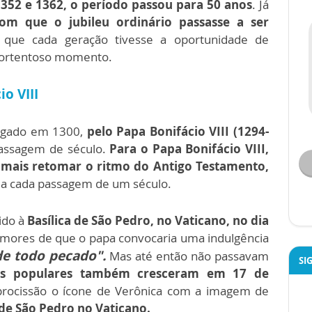
352 e 1362, o período passou para 50 anos
. Já
om que o jubileu ordinário passasse a ser
a que cada geração tivesse a oportunidade de
portentoso momento.
o VIII
mulgado em 1300,
pelo Papa Bonifácio VIII (1294-
passagem de século.
Para o Papa Bonifácio VIII,
m mais retomar o ritmo do Antigo Testamento,
 a cada passagem de um século.
ido à
Basílica de São Pedro, no Vaticano, no dia
umores de que o papa convocaria uma indulgência
de todo pecado".
Mas até então não passavam
SI
vas populares também cresceram em 17 de
procissão o ícone de Verônica com a imagem de
 de São Pedro no Vaticano.