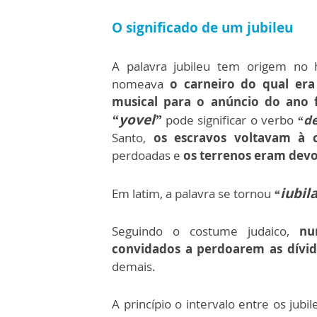
O significado de um jubileu
A palavra jubileu tem origem no
nomeava
o carneiro do qual era
musical para o anúncio do ano f
“yovel”
pode significar o verbo
“de
Santo,
os escravos voltavam à 
perdoadas e
os terrenos eram devol
iubil
Em latim, a palavra se tornou
“
Seguindo o costume judaico,
num
convidados a perdoarem as dívid
demais.
A princípio o intervalo entre os jub