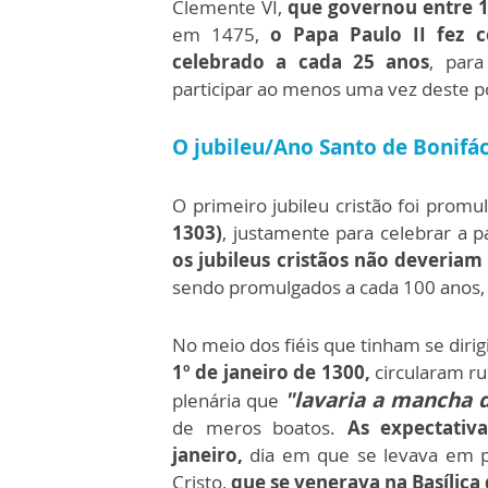
Clemente VI,
que governou entre 1
em 1475,
o Papa Paulo II fez c
celebrado a cada 25 anos
, par
participar ao menos uma vez deste 
O jubileu/Ano Santo de Bonifáci
O primeiro jubileu cristão foi pro
1303)
, justamente para celebrar a 
os jubileus cristãos não deveria
sendo promulgados a cada 100 anos,
No meio dos fiéis que tinham se dirig
1º de janeiro de 1300,
circularam r
"lavaria a mancha 
plenária que
de meros boatos.
As expectati
janeiro,
dia em que se levava em 
Cristo,
que se venerava na Basílica