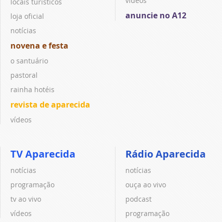
vídeos
locais turísticos
anuncie no A12
loja oficial
notícias
novena e festa
o santuário
pastoral
rainha hotéis
revista de aparecida
vídeos
TV Aparecida
Rádio Aparecida
notícias
notícias
programação
ouça ao vivo
tv ao vivo
podcast
vídeos
programação