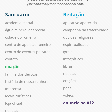
(faleconosco@santuarionacional.com).
Santuário
Redação
academia marial
aplicativo aparecida
água mineral aparecida
campanha da fraternidade
cidade do romeiro
dúvidas religiosas
centro de apoio ao romeiro
espiritualidade
centro de eventos pe. vitor
igreja
contato
infográficos
doação
libras
notícias
família dos devotos
orações
história de nossa senhora
papa
imprensa
vídeos
locais turísticos
anuncie no A12
loja oficial
notícias