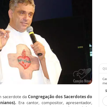
QU
Cad
me
 sacerdote da
Congregação dos Sacerdotes do
nianos).
Era
cantor, compositor, apresentador,