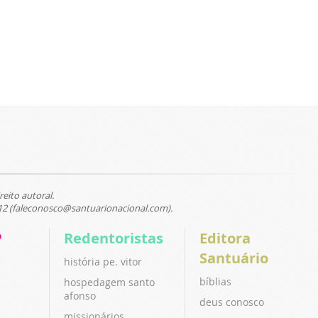
reito autoral.
12 (faleconosco@santuarionacional.com).
P
Redentoristas
Editora
Santuário
história pe. vitor
bíblias
hospedagem santo
afonso
deus conosco
missionários