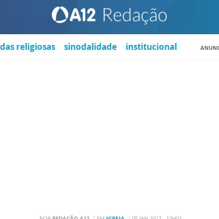
das religiosas
sinodalidade
institucional
ANUNC
POR
REDAÇÃO A12
EM
IGREJA
05 JAN 2017 - 12H01