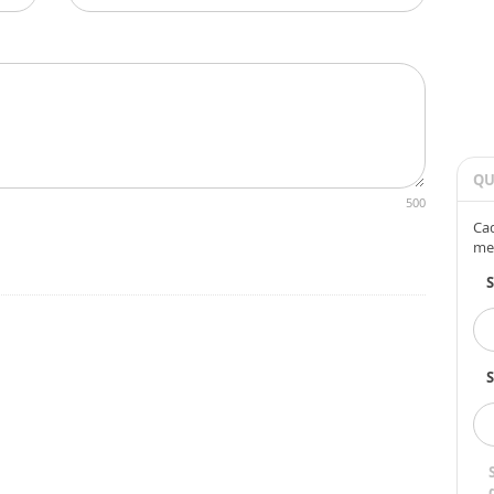
QU
500
Cad
me
S