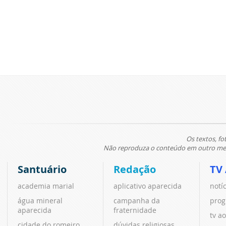
Os textos, fo
Não reproduza o conteúdo em outro meio
Santuário
Redação
TV
academia marial
aplicativo aparecida
notí
água mineral
campanha da
prog
aparecida
fraternidade
tv ao
cidade do romeiro
dúvidas religiosas