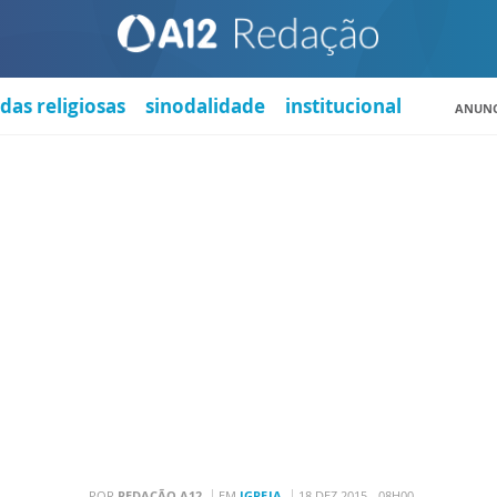
das religiosas
sinodalidade
institucional
ANUNC
POR
REDAÇÃO A12
EM
IGREJA
18 DEZ 2015 - 08H00