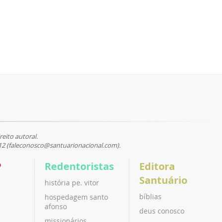
reito autoral.
12 (faleconosco@santuarionacional.com).
P
Redentoristas
Editora
Santuário
história pe. vitor
bíblias
hospedagem santo
afonso
deus conosco
missionários