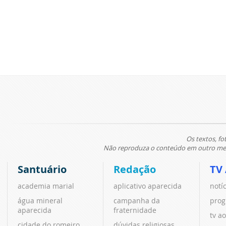
Os textos, fo
Não reproduza o conteúdo em outro meio
Santuário
Redação
TV
academia marial
aplicativo aparecida
notí
água mineral
campanha da
prog
aparecida
fraternidade
tv ao
cidade do romeiro
dúvidas religiosas