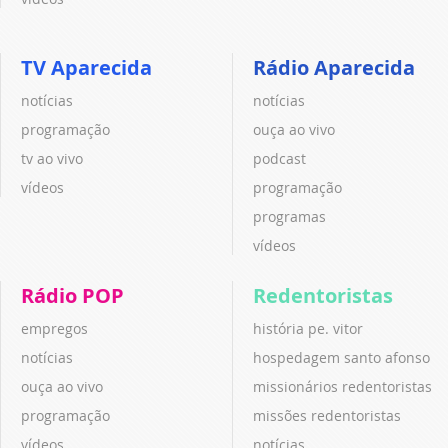
TV Aparecida
Rádio Aparecida
notícias
notícias
programação
ouça ao vivo
tv ao vivo
podcast
vídeos
programação
programas
vídeos
Rádio POP
Redentoristas
empregos
história pe. vitor
notícias
hospedagem santo afonso
ouça ao vivo
missionários redentoristas
programação
missões redentoristas
vídeos
notícias