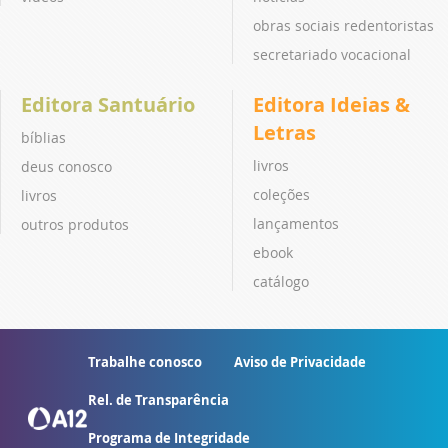
obras sociais redentoristas
secretariado vocacional
Editora Santuário
Editora Ideias &
Letras
bíblias
livros
deus conosco
coleções
livros
lançamentos
outros produtos
ebook
catálogo
Trabalhe conosco
Aviso de Privacidade
Rel. de Transparência
Programa de Integridade