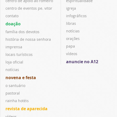
centro de apoio ao romeiro
espiritualidade
centro de eventos pe. vitor
igreja
contato
infográficos
doação
libras
notícias
família dos devotos
orações
história de nossa senhora
papa
imprensa
vídeos
locais turísticos
anuncie no A12
loja oficial
notícias
novena e festa
o santuário
pastoral
rainha hotéis
revista de aparecida
vídeos