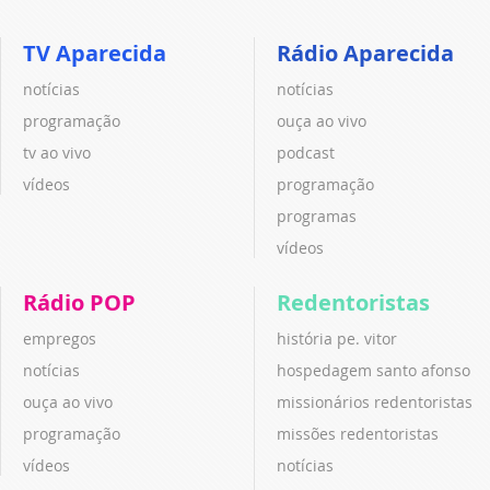
TV Aparecida
Rádio Aparecida
notícias
notícias
programação
ouça ao vivo
tv ao vivo
podcast
vídeos
programação
programas
vídeos
Rádio POP
Redentoristas
empregos
história pe. vitor
notícias
hospedagem santo afonso
ouça ao vivo
missionários redentoristas
programação
missões redentoristas
vídeos
notícias