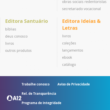
obras sociais redentoristas
secretariado vocacional
Editora Santuário
Editora Ideias &
Letras
bíblias
livros
deus conosco
coleções
livros
lançamentos
outros produtos
ebook
catálogo
Trabalhe conosco
Aviso de Privacidade
Rel. de Transparência
Programa de Integridade