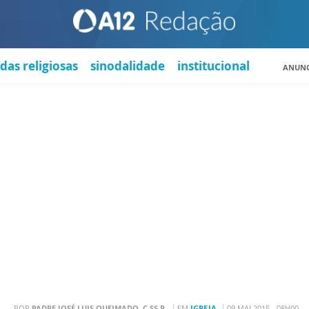
das religiosas
sinodalidade
institucional
ANUNC
POR
PADRE JOSÉ LUIS QUEIMADO, C.SS.R.
EM
IGREJA
09 MAI 2015 - 08H00