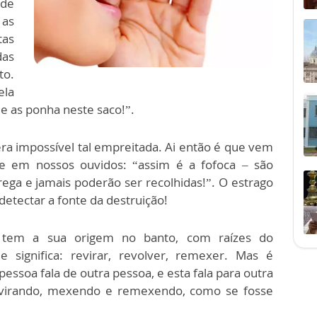
 de
 as
tas
as
to.
ela
 e as ponha neste saco!”.
a impossível tal empreitada. Ai então é que vem
e em nossos ouvidos: “assim é a fofoca – são
rega e jamais poderão ser recolhidas!”. O estrago
detectar a fonte da destruição!
e tem a sua origem no banto, com raízes do
e significa: revirar, revolver, remexer. Mas é
ssoa fala de outra pessoa, e esta fala para outra
revirando, mexendo e remexendo, como se fosse