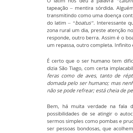
O latim nos deu a palavra
“calum
tapeação – mentira sórdida. Alguém
transmitindo como uma doença conta
do latim –
“boatus”
. Interessante q
zona rural um dia, preste atenção 
responde, outro berra. Assim é o bo
um repassa, outro completa. Infinito
É certo que o ser humano tem difi
dizia São Tiago, com certa implacabi
feras como de aves, tanto de rép
domada pelo ser humano; mas nen
não se pode refrear; está cheia de 
Bem, há muita verdade na fala d
possibilidades de se atingir o auto
sermos simples como pombas e prud
ser pessoas bondosas, que acolhe