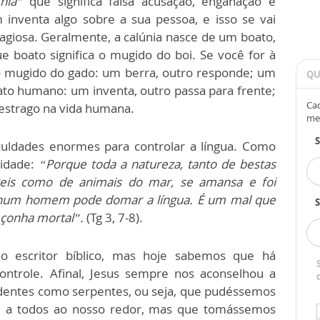
nia”
que significa falsa acusação, enganação e
 inventa algo sobre a sua pessoa, e isso se vai
giosa. Geralmente, a calúnia nasce de um boato,
ue boato significa o mugido do boi. Se você for à
no mugido do gado: um berra, outro responde; um
QU
ato humano: um inventa, outro passa para frente;
Cad
 estrago na vida humana.
me
culdades enormes para controlar a língua. Como
lidade:
“Porque toda a natureza, tanto de bestas
teis como de animais do mar, se amansa e foi
hum homem pode domar a língua. É um mal que
S
peçonha mortal”.
(Tg 3, 7-8).
o escritor bíblico, mas hoje sabemos que há
controle. Afinal, Jesus sempre nos aconselhou a
entes como serpentes, ou seja, que pudéssemos
m a todos ao nosso redor, mas que tomássemos