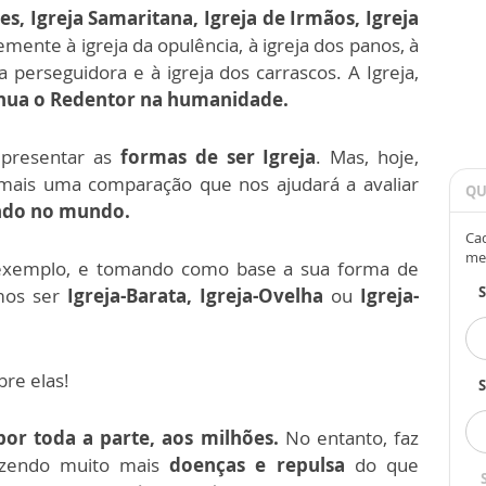
es, Igreja Samaritana, Igreja de Irmãos, Igreja
mente à igreja da opulência, à igreja dos panos, à
eja perseguidora e à igreja dos carrascos. A Igreja,
inua o Redentor na humanidade.
epresentar as
formas de ser Igreja
. Mas, hoje,
mais uma comparação que nos ajudará a avaliar
QU
endo no mundo.
Cad
me
 exemplo, e tomando como base a sua forma de
emos ser
Igreja-Barata, Igreja-Ovelha
ou
Igreja-
bre elas!
S
por toda a parte, aos milhões.
No entanto, faz
azendo muito mais
doenças e repulsa
do que