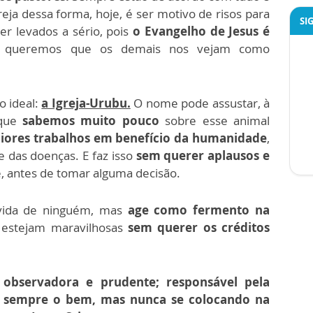
reja dessa forma, hoje, é ser motivo de risos para
SI
r levados a sério, pois
o Evangelho de Jesus é
queremos que os demais nos vejam como
o ideal:
a Igreja-Urubu.
O nome pode assustar, à
 que
sabemos muito pouco
sobre esse animal
ores trabalhos em benefício da humanidade
,
e das doenças. E faz isso
sem querer aplausos e
e, antes de tomar alguma decisão.
 vida de ninguém, mas
age como fermento na
 estejam maravilhosas
sem querer os créditos
:
observadora e prudente; responsável pela
 sempre o bem, mas nunca se colocando na