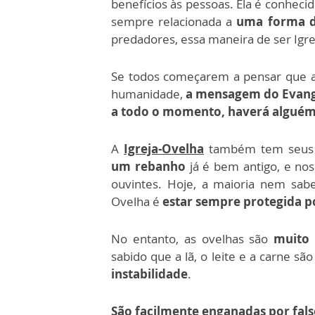
benefícios às pessoas. Ela é conhecid
sempre relacionada a
uma forma d
predadores, essa maneira de ser Ig
Se todos começarem a pensar que a 
humanidade,
a mensagem do Evange
a todo o momento, haverá alguém 
A
Igreja-Ovelha
também tem seus 
um rebanho
já é bem antigo, e nos
ouvintes. Hoje, a maioria nem sab
Ovelha é
estar sempre protegida 
No entanto, as ovelhas são
muito 
sabido que a lã, o leite e a carne s
instabilidade
.
São facilmente enganadas por fals