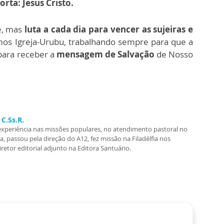
rta: Jesus Cristo.
e, mas
luta a cada dia para vencer as sujeiras e
os Igreja-Urubu, trabalhando sempre para que a
para receber a
mensagem de Salvação
de Nosso
C.Ss.R.
experiência nas missões populares, no atendimento pastoral no
, passou pela direção do A12, fez missão na Filadélfia nos
etor editorial adjunto na Editora Santuário.