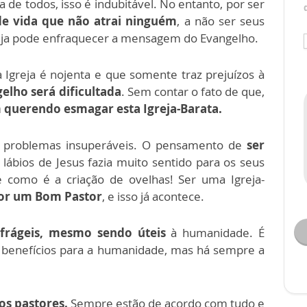
a de todos, isso é indubitável. No entanto, por ser
e vida que não atrai ninguém
, a não ser seus
reja pode enfraquecer a mensagem do Evangelho.
Igreja é nojenta e que somente traz prejuízos à
lho será dificultada
. Sem contar o fato de que,
querendo esmagar esta Igreja-Barata.
problemas insuperáveis. O pensamento de
ser
 lábios de Jesus fazia muito sentido para os seus
e como é a criação de ovelhas! Ser uma Igreja-
por um Bom Pastor
, e isso já acontece.
frágeis, mesmo sendo úteis
à humanidade. É
ão benefícios para a humanidade, mas há sempre a
os pastores.
Sempre estão de acordo com tudo e