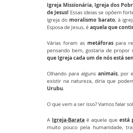
Igreja Missionária, Igreja dos Pobr
de Jesus!
Essas ideias se opõem forte
igreja do
moralismo barato
, à igr
Esposa de Jesus, é
aquela que cont
Várias foram as
metáforas
para r
pensando bem, gostaria de propor 
que Igreja cada um de nós está s
Olhando para alguns
animais
, por
existir na natureza, diria que pod
Urubu
.
O que vem a ser isso? Vamos falar so
A
Igreja-Barata
é aquela que
está 
muito pouco pela humanidade, tr