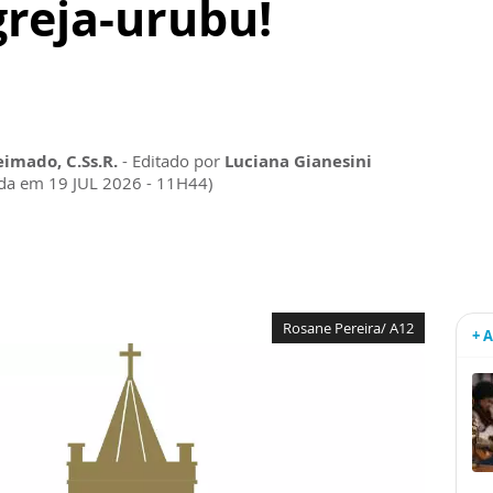
Igreja-urubu!
eimado, C.Ss.R.
- Editado por
Luciana Gianesini
da em 19 JUL 2026 - 11H44)
Rosane Pereira/ A12
+ 