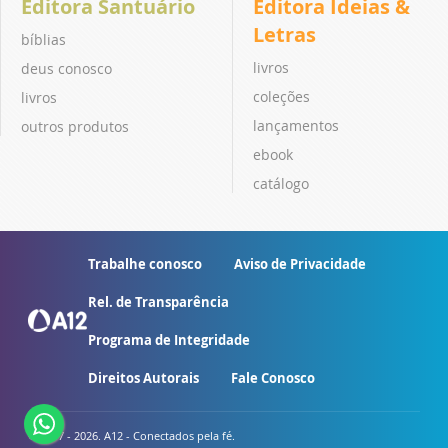
Editora Santuário
Editora Ideias &
Letras
bíblias
livros
deus conosco
coleções
livros
lançamentos
outros produtos
ebook
catálogo
Trabalhe conosco
Aviso de Privacidade
Rel. de Transparência
Programa de Integridade
Direitos Autorais
Fale Conosco
© 2007 - 2026. A12 - Conectados pela fé.