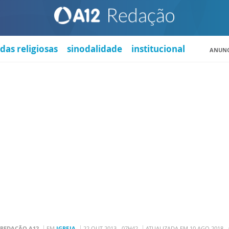
das religiosas
sinodalidade
institucional
ANUNC
REDAÇÃO A12
EM
IGREJA
22 OUT 2013 - 07H42
ATUALIZADA EM 10 AGO 2018 -