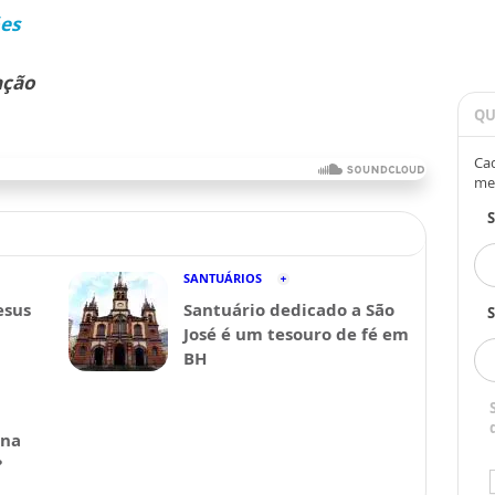
ões
ação
QU
Cad
me
SANTUÁRIOS
esus
Santuário dedicado a São
S
José é um tesouro de fé em
BH
ina
?