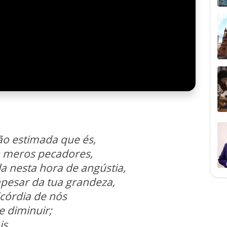
ão estimada que és,
 meros pecadores,
a nesta hora de angústia,
esar da tua grandeza,
icórdia de nós
e diminuir;
is.