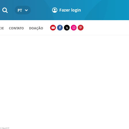
Fazer login
PT
IE
CONTATO
DOAÇÃO
 13H37