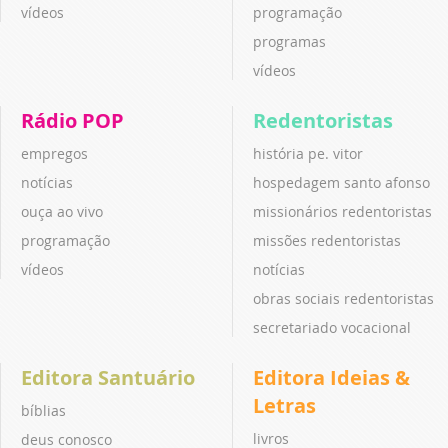
vídeos
programação
programas
vídeos
Rádio POP
Redentoristas
empregos
história pe. vitor
notícias
hospedagem santo afonso
ouça ao vivo
missionários redentoristas
programação
missões redentoristas
vídeos
notícias
obras sociais redentoristas
secretariado vocacional
Editora Santuário
Editora Ideias &
Letras
bíblias
livros
deus conosco