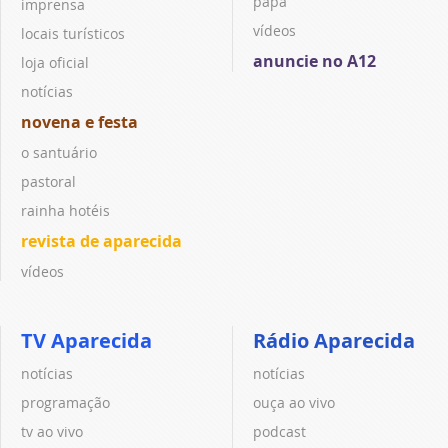
papa
imprensa
vídeos
locais turísticos
anuncie no A12
loja oficial
notícias
novena e festa
o santuário
pastoral
rainha hotéis
revista de aparecida
vídeos
TV Aparecida
Rádio Aparecida
notícias
notícias
programação
ouça ao vivo
tv ao vivo
podcast