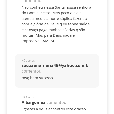
comentou:
Não conhecia essa Santa nossa senhora
do Bom sucesso. Mas peço a ela q
atenda meu clamor e súplica fazendo
com a glória de Deus q eu tenha saúde
e consiga paga minhas dívidas q são
muitas. Mas para Deus nada é
impossível. AMÉM
Há 7 anos
souzaanamaria49@yahoo.com.br
comentou:
msg bom sucesso
Há 8 anos
Alba gomea
comentou:
..gracas a deus encontrei esta oracao