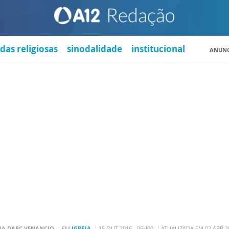
das religiosas
sinodalidade
institucional
ANUNC
NA DARC VENANCIO
EM
IGREJA
15 OUT 2016 - 06H00
ATUALIZADA EM 02 ABR 2