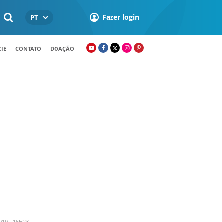
Fazer login
PT
IE
CONTATO
DOAÇÃO
019 - 16H23