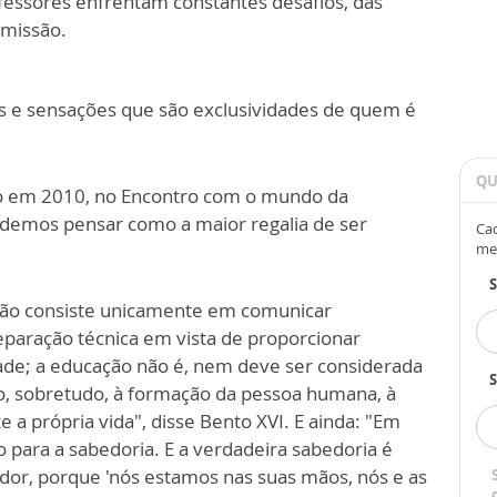
fessores enfrentam constantes desafios, das
 missão.
 e sensações que são exclusividades de quem é
QU
do em 2010, no Encontro com o mundo da
odemos pensar como a maior regalia de ser
Cad
me
 não consiste unicamente em comunicar
paração técnica em vista de proporcionar
ade; a educação não é, nem deve ser considerada
S
ito, sobretudo, à formação da pessoa humana, à
 a própria vida", disse Bento XVI. E ainda: "Em
o para a sabedoria. E a verdadeira sabedoria é
dor, porque 'nós estamos nas suas mãos, nós e as