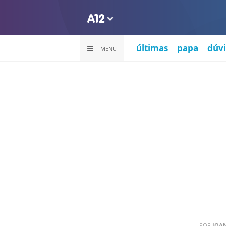
últimas
papa
dúvi
MENU
POR
JOA