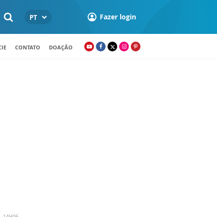
Fazer login
PT
IE
CONTATO
DOAÇÃO
- 14H06