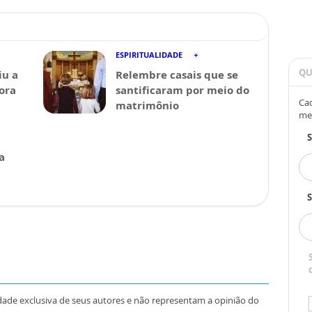
ESPIRITUALIDADE
QU
iu a
Relembre casais que se
Fora
santificaram por meio do
Cad
matrimônio
me
a
S
dade exclusiva de seus autores e não representam a opinião do