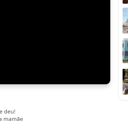
me deu!
ela mamãe