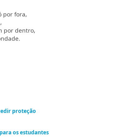
ó por fora,
e,
 por dentro,
bondade.
pedir proteção
para os estudantes