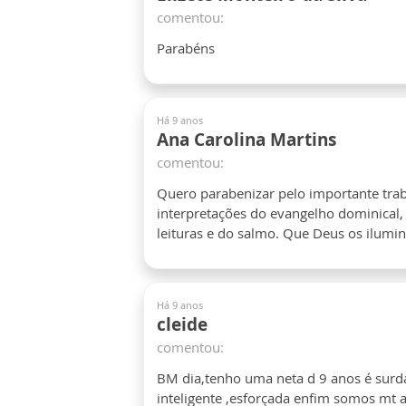
comentou:
Parabéns
Há 9 anos
Ana Carolina Martins
comentou:
Quero parabenizar pelo importante trab
interpretações do evangelho dominical,
leituras e do salmo. Que Deus os ilumi
Há 9 anos
cleide
comentou:
BM dia,tenho uma neta d 9 anos é surda
inteligente ,esforçada enfim somos mt a