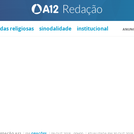
das religiosas
sinodalidade
institucional
ANUNC
REDAÇÃO A12
EM
ORAÇÕES
09 OUT 2018 - 00H00
ATUALIZADA EM 30 OUT 2018 