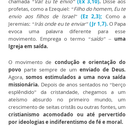
chamada
“Vai! Eu te envio”
(Ex 3,10)
.
Disse aos
profetas, como a Ezequiel:
“Filho do homem, Eu te
envio aos filhos de Israel”
(Ez 2,3)
;
Como a
Jeremias:
“Irás onde eu te enviar”
(Jr 1,7).
O Papa
evoca uma palavra diferente para esse
movimento. Emprega o termo
“saído”
–
uma
Igreja em saída.
O movimento de
condução e orientação do
povo
parte sempre de um
enviado de Deus.
Agora,
somos estimulados a uma nova saída
missionária.
Depois de anos sentados no “berço
esplêndido” da cristandade, chegamos a um
ateísmo absurdo no primeiro mundo, um
crescimento de seitas cristãs ou outras fontes, um
cristianismo acomodado ou até pervertido
por ideologias e indiferentismo de fé e moral.