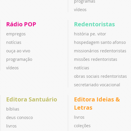
programas
vídeos
Rádio POP
Redentoristas
empregos
história pe. vitor
notícias
hospedagem santo afonso
ouça ao vivo
missionários redentoristas
programação
missões redentoristas
vídeos
notícias
obras sociais redentoristas
secretariado vocacional
Editora Santuário
Editora Ideias &
Letras
bíblias
livros
deus conosco
coleções
livros