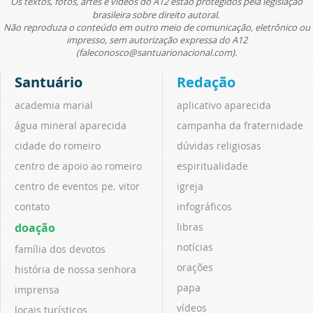
Os textos, fotos, artes e vídeos do A12 estão protegidos pela legislação
brasileira sobre direito autoral.
Não reproduza o conteúdo em outro meio de comunicação, eletrônico ou
impresso, sem autorização expressa do A12
(faleconosco@santuarionacional.com).
Santuário
Redação
academia marial
aplicativo aparecida
água mineral aparecida
campanha da fraternidade
cidade do romeiro
dúvidas religiosas
centro de apoio ao romeiro
espiritualidade
centro de eventos pe. vitor
igreja
contato
infográficos
doação
libras
notícias
família dos devotos
orações
história de nossa senhora
papa
imprensa
vídeos
locais turísticos