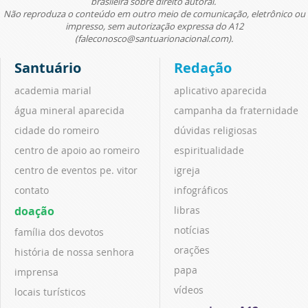
brasileira sobre direito autoral.
Não reproduza o conteúdo em outro meio de comunicação, eletrônico ou
impresso, sem autorização expressa do A12
(faleconosco@santuarionacional.com).
Santuário
Redação
academia marial
aplicativo aparecida
água mineral aparecida
campanha da fraternidade
cidade do romeiro
dúvidas religiosas
centro de apoio ao romeiro
espiritualidade
centro de eventos pe. vitor
igreja
contato
infográficos
doação
libras
notícias
família dos devotos
orações
história de nossa senhora
papa
imprensa
vídeos
locais turísticos