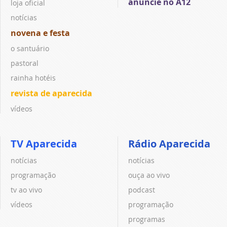
anuncie no A12
loja oficial
notícias
novena e festa
o santuário
pastoral
rainha hotéis
revista de aparecida
vídeos
TV Aparecida
Rádio Aparecida
notícias
notícias
programação
ouça ao vivo
tv ao vivo
podcast
vídeos
programação
programas